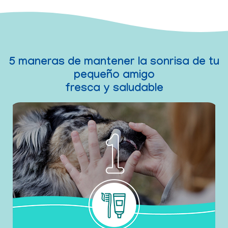
Un
Di
aliento
adiós
fresco
a la
placa
y al
5 maneras de mantener la sonrisa de tu
sarro
pequeño amigo
fresca y saludable