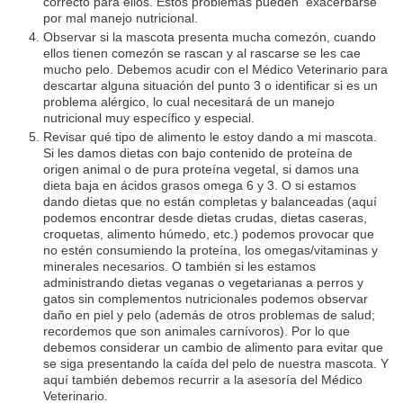
correcto para ellos. Estos problemas pueden exacerbarse
por mal manejo nutricional.
Observar si la mascota presenta mucha comezón, cuando
ellos tienen comezón se rascan y al rascarse se les cae
mucho pelo. Debemos acudir con el Médico Veterinario para
descartar alguna situación del punto 3 o identificar si es un
problema alérgico, lo cual necesitará de un manejo
nutricional muy específico y especial.
Revisar qué tipo de alimento le estoy dando a mi mascota.
Si les damos dietas con bajo contenido de proteína de
origen animal o de pura proteína vegetal, si damos una
dieta baja en ácidos grasos omega 6 y 3. O si estamos
dando dietas que no están completas y balanceadas (aquí
podemos encontrar desde dietas crudas, dietas caseras,
croquetas, alimento húmedo, etc.) podemos provocar que
no estén consumiendo la proteína, los omegas/vitaminas y
minerales necesarios. O también si les estamos
administrando dietas veganas o vegetarianas a perros y
gatos sin complementos nutricionales podemos observar
daño en piel y pelo (además de otros problemas de salud;
recordemos que son animales carnívoros). Por lo que
debemos considerar un cambio de alimento para evitar que
se siga presentando la caída del pelo de nuestra mascota. Y
aquí también debemos recurrir a la asesoría del Médico
Veterinario.