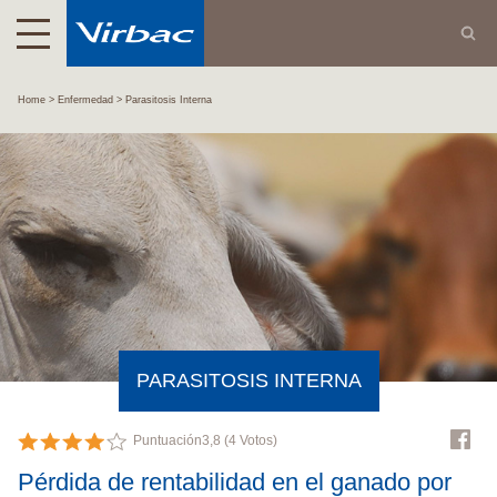
Home
Enfermedad
Parasitosis Interna
PARASITOSIS INTERNA
Puntuación
3,8
(
4
Votos)
Pérdida de rentabilidad en el ganado por