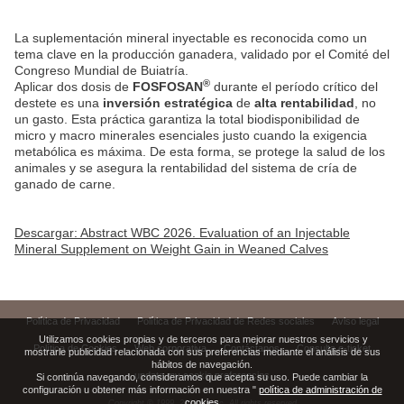
La suplementación mineral inyectable es reconocida como un
tema clave en la producción ganadera, validado por el Comité del
Congreso Mundial de Buiatría.
®
Aplicar dos dosis de
FOSFOSAN
durante el período crítico del
destete es una
inversión estratégica
de
alta rentabilidad
, no
un gasto. Esta práctica garantiza la total biodisponibilidad de
micro y macro minerales esenciales justo cuando la exigencia
metabólica es máxima. De esta forma, se protege la salud de los
animales y se asegura la rentabilidad del sistema de cría de
ganado de carne.
Descargar: Abstract WBC 2026. Evaluation of an Injectable
Mineral Supplement on Weight Gain in Weaned Calves
Política de Privacidad
Política de Privacidad de Redes sociales
Aviso legal
Utilizamos cookies propias y de terceros para mejorar nuestros servicios y
Política de Cookies
Web corporativa
Contáctanos
Consulta e-ticket
mostrarle publicidad relacionada con sus preferencias mediante el análisis de sus
hábitos de navegación.
update my cookie preferencies
Si continúa navegando, consideramos que acepta su uso. Puede cambiar la
configuración u obtener más información en nuestra "
política de administración de
cookies
Copyright © 1999,
2026
Virbac. All rights reserved