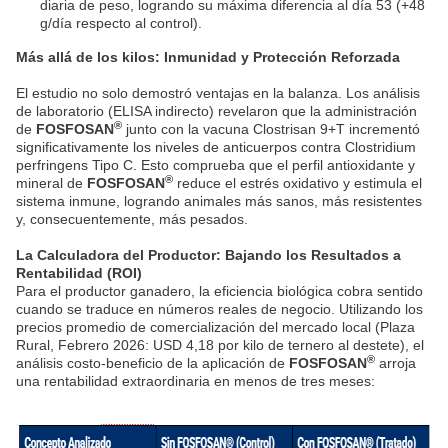
diaria de peso, logrando su máxima diferencia al día 53 (+48
g/día respecto al control).
Más allá de los kilos: Inmunidad y Protección Reforzada
El estudio no solo demostró ventajas en la balanza. Los análisis
de laboratorio (ELISA indirecto) revelaron que la administración
®
de
FOSFOSAN
junto con la vacuna Clostrisan 9+T incrementó
significativamente los niveles de anticuerpos contra Clostridium
perfringens Tipo C. Esto comprueba que el perfil antioxidante y
®
mineral de
FOSFOSAN
reduce el estrés oxidativo y estimula el
sistema inmune, logrando animales más sanos, más resistentes
y, consecuentemente, más pesados.
La Calculadora del Productor: Bajando los Resultados a
Rentabilidad (ROI)
Para el productor ganadero, la eficiencia biológica cobra sentido
cuando se traduce en números reales de negocio. Utilizando los
precios promedio de comercialización del mercado local (Plaza
Rural, Febrero 2026: USD 4,18 por kilo de ternero al destete), el
®
análisis costo-beneficio de la aplicación de
FOSFOSAN
arroja
una rentabilidad extraordinaria en menos de tres meses: