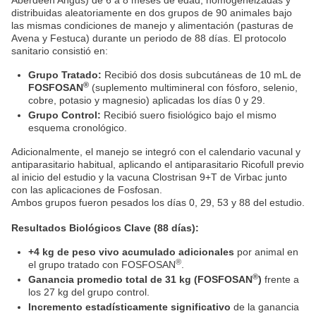
Aberdeen Angus) de 6 a 8 meses de edad, homogeneizadas y
distribuidas aleatoriamente en dos grupos de 90 animales bajo
las mismas condiciones de manejo y alimentación (pasturas de
Avena y Festuca) durante un periodo de 88 días. El protocolo
sanitario consistió en:
Grupo Tratado:
Recibió dos dosis subcutáneas de 10 mL de
®
FOSFOSAN
(suplemento multimineral con fósforo, selenio,
cobre, potasio y magnesio) aplicadas los días 0 y 29.
Grupo Control:
Recibió suero fisiológico bajo el mismo
esquema cronológico.
Adicionalmente, el manejo se integró con el calendario vacunal y
antiparasitario habitual, aplicando el antiparasitario Ricofull previo
al inicio del estudio y la vacuna Clostrisan 9+T de Virbac junto
con las aplicaciones de Fosfosan.
Ambos grupos fueron pesados los días 0, 29, 53 y 88 del estudio.
Resultados Biológicos Clave (88 días):
+4 kg de peso vivo acumulado adicionales
por animal en
®
el grupo tratado con FOSFOSAN
.
®
Ganancia promedio total de 31 kg
(FOSFOSAN
)
frente a
los 27 kg del grupo control.
Incremento estadísticamente significativo
de la ganancia