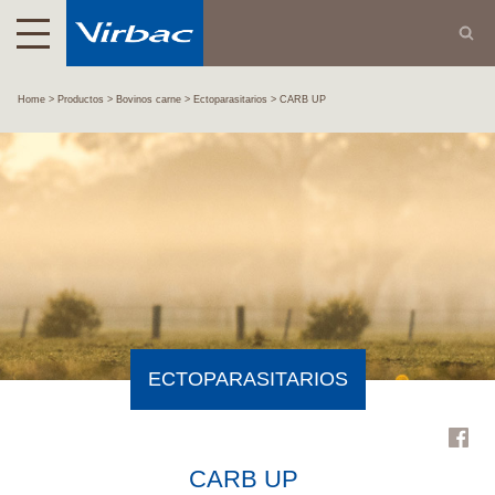
Home
Productos
Bovinos carne
Ectoparasitarios
CARB UP
ECTOPARASITARIOS
CARB UP