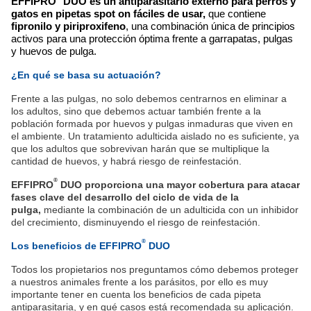
EFFIPRO
 DUO es un antiparasitario externo para perros y 
gatos en pipetas spot on fáciles de usar,
 que contiene 
fipronilo y piriproxifeno
, una combinación única de principios 
activos para una protección óptima frente a garrapatas, pulgas 
y huevos de pulga. 
¿En qué se basa su actuación?
Frente a las pulgas, no solo debemos centrarnos en eliminar a
los adultos, sino que debemos actuar también frente a la
población formada por huevos y pulgas inmaduras que viven en
el ambiente. Un tratamiento adulticida aislado no es suficiente, ya
que los adultos que sobrevivan harán que se multiplique la
cantidad de huevos, y habrá riesgo de reinfestación.
®
EFFIPRO
DUO proporciona una mayor cobertura para atacar
fases clave del desarrollo del ciclo de vida de la
pulga,
mediante la combinación de un adulticida con un inhibidor
del crecimiento, disminuyendo el riesgo de reinfestación.
®
Los beneficios de EFFIPRO
DUO
Todos los propietarios nos preguntamos cómo debemos proteger
a nuestros animales frente a los parásitos, por ello es muy
importante tener en cuenta los beneficios de cada pipeta
antiparasitaria, y en qué casos está recomendada su aplicación.