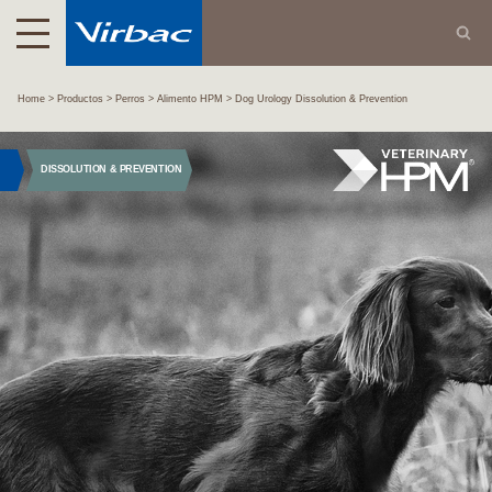
Home
Productos
Perros
Alimento HPM
Dog Urology Dissolution & Prevention
DISSOLUTION & PREVENTION